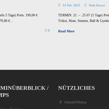
01 Feb. 2025
Kids-Soccer
ls 5 Tage) Preis: 199,00 €
TERMIN: 21. – .25.07 (5 Tage) Preis
9,00 €...
Trikot, Hose, Stutzen, Ball & Gymba
0
Read More
MINÜBERBLICK /
NÜTZLICHES
MPS
OnlineFANshop