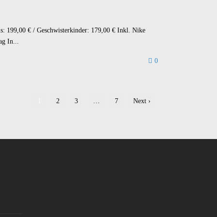
: 199,00 € / Geschwisterkinder: 179,00 € Inkl. Nike
g In...
0
1
2
3
…
7
Next ›