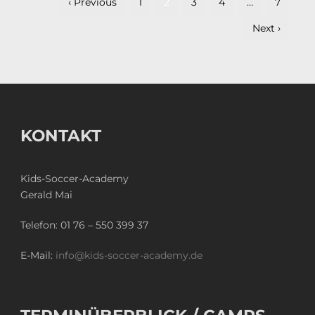
‹ Previous
1
2
3
4
…
7
Next ›
KONTAKT
Kids-Soccer-Academy
Gerald Mai
Telefon:
01 76 – 550 399 37
E-Mail:
info@kids-soccer-academy.de