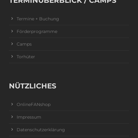
TERMINÜBERBLICK / CAMPS
Termine + Buchung
Förderprogramme
Camps
Torhüter
NÜTZLICHES
OnlineFANshop
Impressum
Datenschutzerklärung