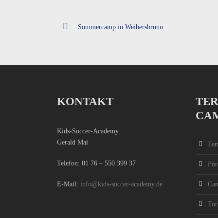
Sommercamp in Weibersbrunn
KONTAKT
TER
CA
Kids-Soccer-Academy
Gerald Mai
Ter
Telefon:
01 76 – 550 399 37
För
E-Mail:
info@kids-soccer-academy.de
Ca
Tor