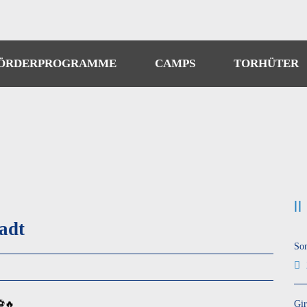
ÖRDERPROGRAMME
CAMPS
TORHÜTER
adt
So
⚽🔥
Gir