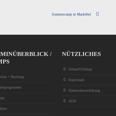
Sommercamp in Marköbel
MINÜBERBLICK /
NÜTZLICHES
MPS
OnlineFANshop
mine + Buchung
Impressum
derprogramme
Datenschutzerklärung
mps
AGB
hüter