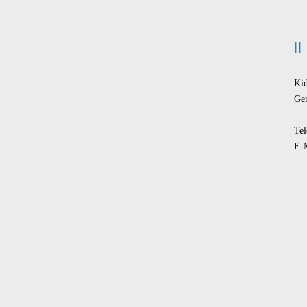
Ki
Ge
Tel
E-