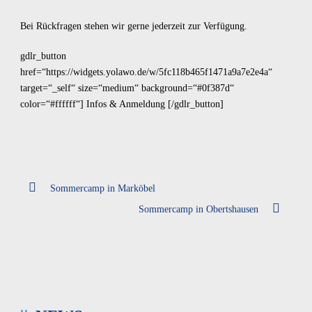
Bei Rückfragen stehen wir gerne jederzeit zur Verfügung.
gdlr_button
href=“https://widgets.yolawo.de/w/5fc118b465f1471a9a7e2e4a“
target=“_self“ size=“medium“ background=“#0f387d“
color=“#ffffff“] Infos & Anmeldung [/gdlr_button]
Sommercamp in Marköbel
Sommercamp in Obertshausen