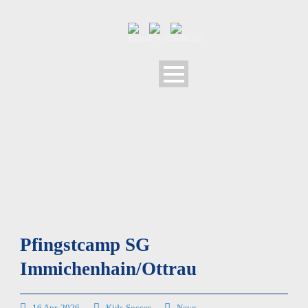
Pfingstcamp SG
Immichenhain/Ottrau
16 Apr. 2026
Kids-Soccer
News