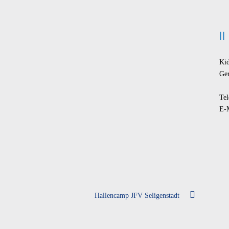
Ki
Ge
Tel
E-
Hallencamp JFV Seligenstadt