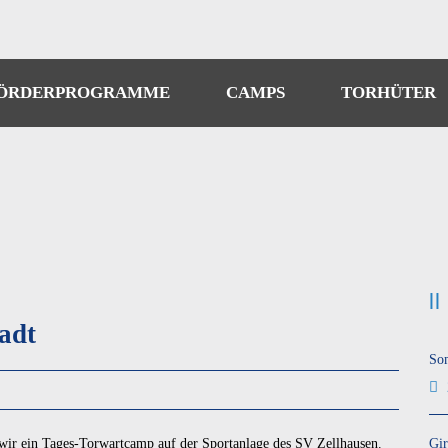
ÖRDERPROGRAMME
CAMPS
TORHÜTER
adt
So
 wir ein Tages-Torwartcamp auf der Sportanlage des SV Zellhausen.
Gir