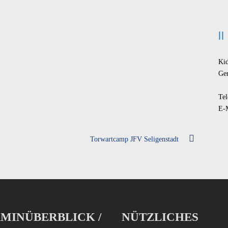
Ki
Ge
Tel
E-
Torwartcamp JFV Seligenstadt
MINÜBERBLICK /
NÜTZLICHES