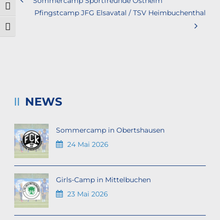
Sommercamp Sportfreunde Ostheim
Umschalten auf hohe Kontraste
Pfingstcamp JFG Elsavatal / TSV Heimbuchenthal
Schrift vergrößern
NEWS
Sommercamp in Obertshausen
24 Mai 2026
Girls-Camp in Mittelbuchen
23 Mai 2026