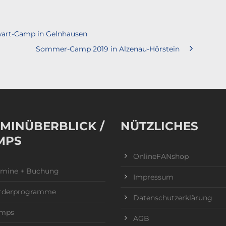
wart-Camp in Gelnhausen
Sommer-Camp 2019 in Alzenau-Hörstein
MINÜBERBLICK /
NÜTZLICHES
MPS
OnlineFANshop
rmine + Buchung
Impressum
rderprogramme
Datenschutzerklärung
mps
AGB