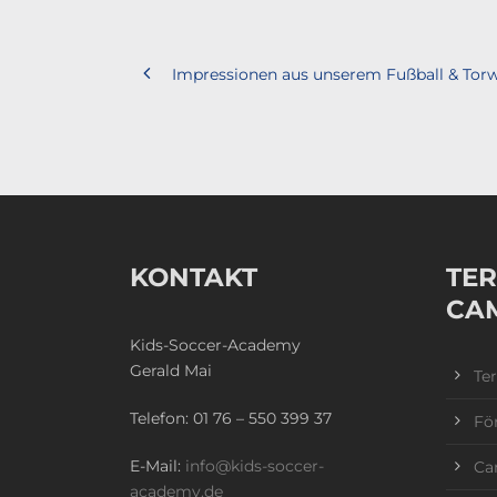
Impressionen aus unserem Fußball & Tor
KONTAKT
TER
CA
Kids-Soccer-Academy
Gerald Mai
Te
Telefon:
01 76 – 550 399 37
Fö
E-Mail:
info@kids-soccer-
Ca
academy.de