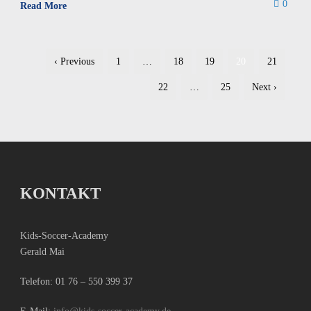
0
Read More
‹ Previous
1
…
18
19
20
21
22
…
25
Next ›
KONTAKT
Kids-Soccer-Academy
Gerald Mai
Telefon:
01 76 – 550 399 37