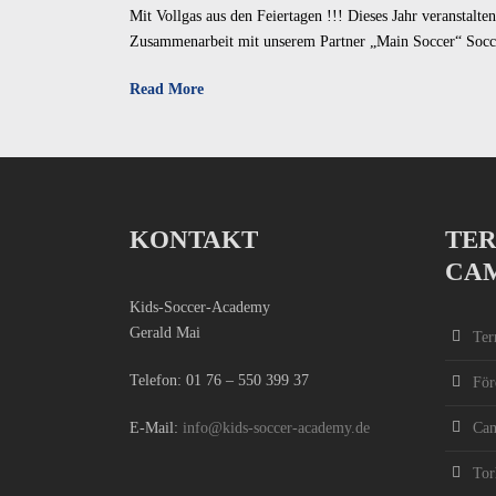
Mit Vollgas aus den Feiertagen !!! Dieses Jahr veranstalt
Zusammenarbeit mit unserem Partner „Main Soccer“ Soccer
Read More
KONTAKT
TER
CA
Kids-Soccer-Academy
Gerald Mai
Ter
Telefon:
01 76 – 550 399 37
För
E-Mail:
info@kids-soccer-academy.de
Ca
Tor