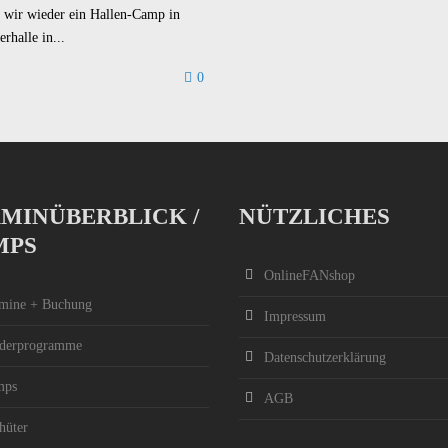
en wir wieder ein Hallen-Camp in
halle in...
0
MINÜBERBLICK /
NÜTZLICHES
MPS
OnlineFANshop
mine + Buchung
Impressum
derprogramme
Datenschutzerklärung
mps
AGB
hüter