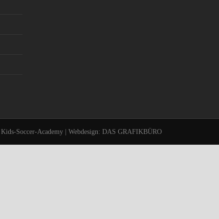
 Kids-Soccer-Academy | Webdesign:
DAS GRAFIKBÜRO