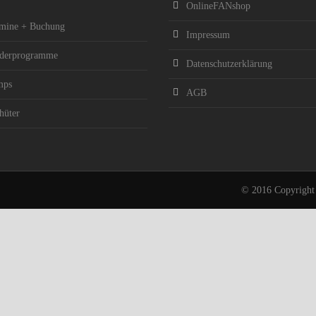
OnlineFANshop
mine + Buchung
Impressum
derprogramme
Datenschutzerklärung
mps
AGB
hüter
© 2016 Copyright