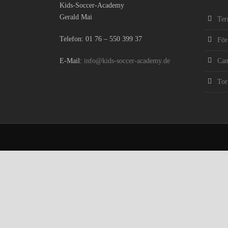
Kids-Soccer-Academy
Gerald Mai
Ter
Telefon:
01 76 – 550 399 37
För
E-Mail:
info@kids-soccer-academy.de
Ca
Tor