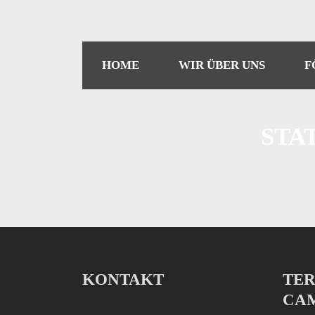
HOME
WIR ÜBER UNS
F
STA
KONTAKT
TER
CA