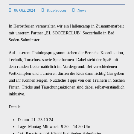
06 Okt. 2024
Kids-Soccer
News
In Herbstferien veranstalten wir ein Hallencamp in Zusammenarbeit
mit unserem Partner „EL SOCCERCLUB“ Soccerhalle in Bad
Soden-Salmünster.
Auf unserem Trainingsprogramm stehen die Bereiche Koordination,
Technik, Torschuss sowie Spielformen. Dabei steht der Spaß mit
dem runden Leder natürlich im Vordergrund. Bei verschiedenen
Wettkämpfen und Turnieren dürfen die Kids dann richtig Gas geben
und ihr Können zeigen. Nützliche Tipps von den Trainern in Sachen
Finten, Tricks und Täuschungsaktionen sind dabei selbstverständlich
inklusive.
Details:
Datum: 21.-23.10.24
Tage: Montag-Mittwoch: 9:30 – 14:30 Uhr
Ort: Parkstraße 29, 63628 Bad Soden-Salmünster