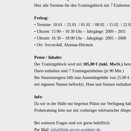
Hier alle Termine für den Trainingsblock mit 7 Einheiten:
Freitag:
• Termine: 18.01. / 25.01. / 01.02. / 08.02. / 15.02. / 22.
• Uhrzeit: 15:00 – 16:30 Uhr – Jahrgänge: 2009 – 2011
• Uhrzeit: 16:30 – 18:00 Uhr – Jahrgänge: 2005 – 2008
• Ort: Soccer4all, Alzenau-Hörstein
Preise / Inhalte:
Der Trainingsblock wird mit
105,00 € (inkl. MwSt.)
bere
Darin enthalten sind 7 Trainingseinheiten (je 90 Min.)
Bei Neueinsteigern fällt eine Anmeldegebühr von 25,00 € a
mit eigenem Namen beflockt), Hose und Stutzen enthalten
Info:
Da wir in der Halle nur begrenzt Plätze zur Verfügung ha
Probetraining bitte nur mit vorheriger telefonischer Absp
Bei weiteren Fragen sind wir gerne behilflich:
Per Mail:
info@kids-soccer-academy.de