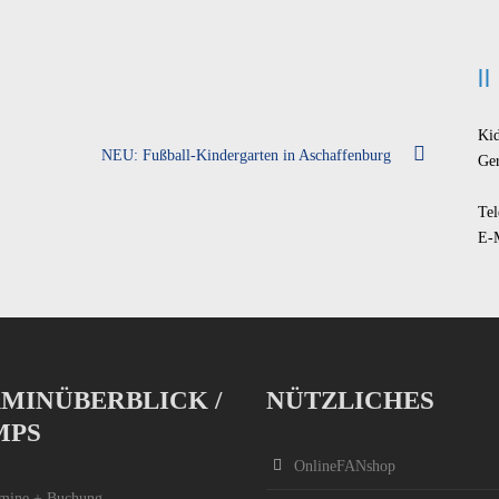
Ki
NEU: Fußball-Kindergarten in Aschaffenburg
Ge
Tel
E-
MINÜBERBLICK /
NÜTZLICHES
MPS
OnlineFANshop
mine + Buchung